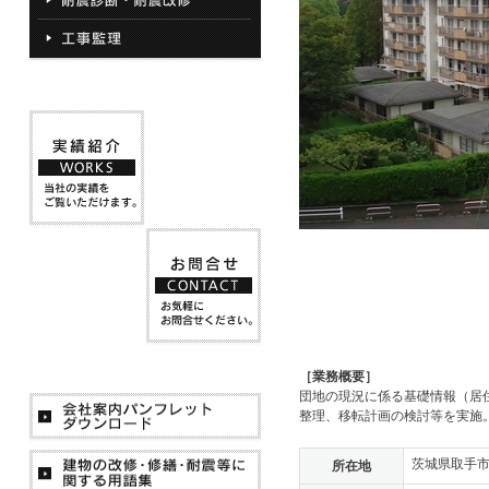
［業務概要］
団地の現況に係る基礎情報（居
整理、移転計画の検討等を実施
茨城県取手
所在地