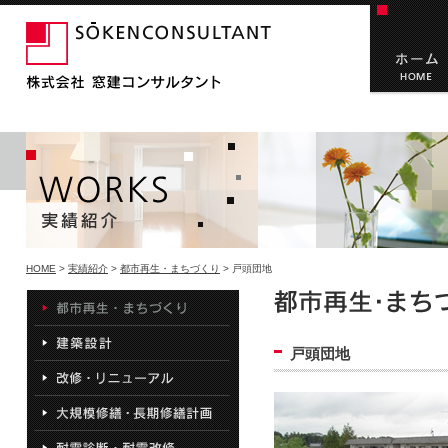
HOME
>
実績紹介
>
都市再生・まちづくり
> 戸頭団地
戸頭団地