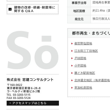
団地再生事
事業手法等
約11.4ha
地区面積
独立行政法
発注元
都営野塩団地
江古田三丁目地区
戸頭団地
小平団地
勝どき駅前地区
北仲通北地区（海岸通団地
草加松原団地