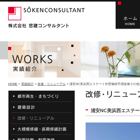
HOME
>
実績紹介
>
改修・リニューアル
> 浦安NC美浜西エステート外壁修繕手摺改修その他
浦安NC美浜西エステ