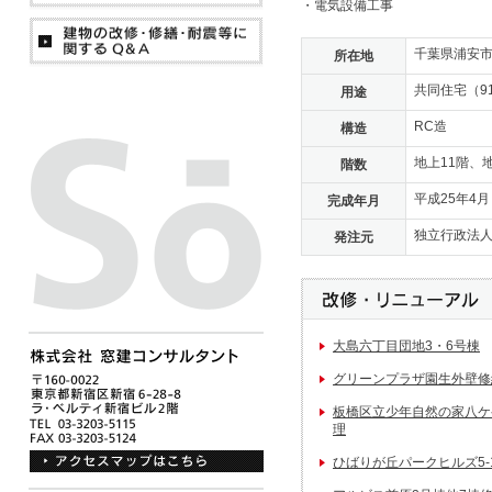
・電気設備工事
千葉県浦安
所在地
共同住宅（9
用途
RC造
構造
地上11階、
階数
平成25年4月
完成年月
独立行政法
発注元
大島六丁目団地3・6号棟
グリーンプラザ園生外壁修
板橋区立少年自然の家八ケ
理
ひばりが丘パークヒルズ5