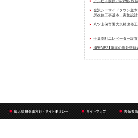
アルビス前原2号棟他7棟
金沢シーサイドタウン並木
所改修工事基本・実施設計
八ツ山保育園大規模改修工
千葉幸町エレベーター設置
浦安ME21望海の街外壁