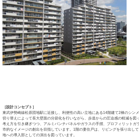
［設計コンセプト］
東武伊勢崎線松原団地駅に近接し、利便性の高い立地にある14階建て2棟のシン
切り替えによって長大壁面の分節化を行いながら、歩道からの圧迫感の軽減を図
考え方を引き継ぎつつ、アルミパンチパネルやガラスの手摺、プロフィリットガ
市的なイメージの創出を目指しています。1階の妻住戸は、リビングを張り出し
地への導入部としての演出を図っています。