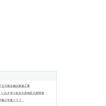
子玉川複合施設新築工事
 いわき市小名浜大原地区大原団地
学園小学童クラブ