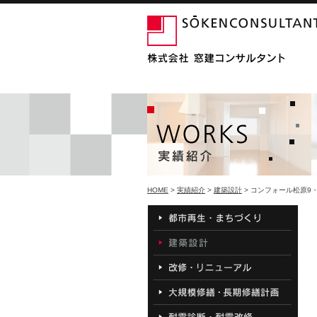
HOME
>
実績紹介
>
建築設計
> コンフォール松原9・