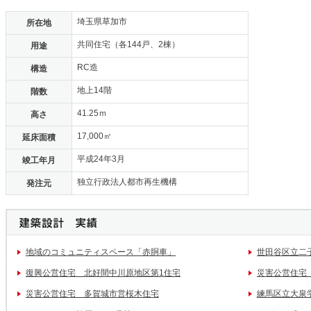
埼玉県草加市
所在地
共同住宅（各144戸、2棟）
用途
RC造
構造
地上14階
階数
41.25ｍ
高さ
17,000㎡
延床面積
平成24年3月
竣工年月
独立行政法人都市再生機構
発注元
地域のコミュニティスペース「赤胴車」
世田谷区立二
復興公営住宅 北好間中川原地区第1住宅
災害公営住宅
災害公営住宅 多賀城市営桜木住宅
練馬区立大泉